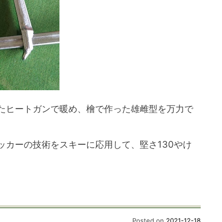
たヒートガンで暖め、檜で作った雄雌型を万力で
ッカーの技術をスキーに応用して、堅さ130やけ
Posted on
2021-12-18