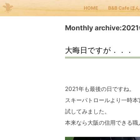
HOME
B&B Cafe ほ
Me
Monthly archive:20
JP
EN
大晦日ですが．．．
HOM
B&B
2021年も最後の日ですね。
スキーパトロールより一時本
くま
試してみました。
本来なら大阪の信用できる職
くま