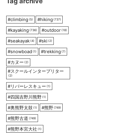
Tag archive
#
climbing
#
hiking
(5)
(737)
#
kayaking
#
outdoor
(736)
(18)
#
seakayak
#
ski
(4)
(2)
#
snowboad
#
trekking
(1)
(7)
#
カヌー
(2)
#
スクールインタープリター
(2)
#
リバーレスキュー
(1)
#
四国吉野川熊野
(1)
#
奥熊野太鼓
#
熊野
(1)
(749)
#
熊野古道
(749)
#
熊野本宮大社
(1)