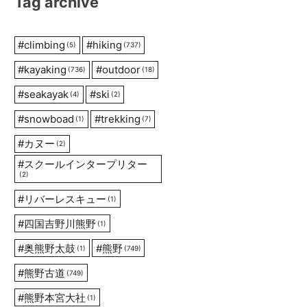
Tag archive
#
climbing
#
hiking
(5)
(737)
#
kayaking
#
outdoor
(736)
(18)
#
seakayak
#
ski
(4)
(2)
#
snowboad
#
trekking
(1)
(7)
#
カヌー
(2)
#
スクールインタープリター
(2)
#
リバーレスキュー
(1)
#
四国吉野川熊野
(1)
#
奥熊野太鼓
#
熊野
(1)
(749)
#
熊野古道
(749)
#
熊野本宮大社
(1)