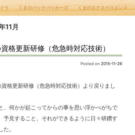
んぐう
くまのバックパッカーズ
くまのエクスペリエンス
nu
5年11月
の資格更新研修（危急時対応技術）
E
Posted on
2015-11-26
 Cafe ほんぐう
の資格更新研修（危急時対応技術）より戻りまし
のバックパッカーズ
と、何かが起こってからの事を思い浮かべがちで
、予見すること、それができるように日々研鑽す
のエクスペリエンス
した。