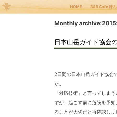
HOME
B&B Cafe ほ
Me
Monthly archive:201
JP
EN
日本山岳ガイド協会
HOM
B&B
2日間の日本山岳ガイド協会
た。
くま
「対応技術」と言ってしまう
すが、起こす前に危険を予知
くま
ることが大切だと再確認しま