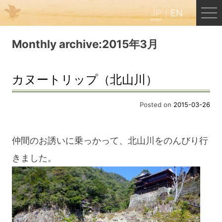
JP
EN
Menu
Monthly archive:2015年3月
JP
EN
カヌートリップ（北山川）
HOME
Posted on
2015-03-26
B&B Cafe ほんぐう
仲間のお誘いに乗っかって、北山川をのんびり行
きました。
くまのバックパッカーズ
くまのエクスペリエンス