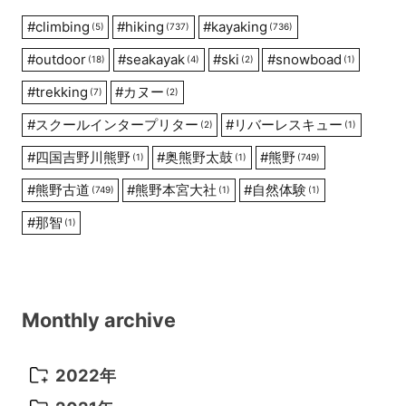
#
climbing
#
hiking
#
kayaking
(5)
(737)
(736)
#
outdoor
#
seakayak
#
ski
#
snowboad
(18)
(4)
(2)
(1)
#
trekking
#
カヌー
(7)
(2)
#
スクールインタープリター
#
リバーレスキュー
(2)
(1)
#
四国吉野川熊野
#
奥熊野太鼓
#
熊野
(1)
(1)
(749)
#
熊野古道
#
熊野本宮大社
#
自然体験
(749)
(1)
(1)
#
那智
(1)
Monthly archive
2022年