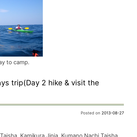
ay to camp.
s trip(Day 2 hike & visit the
Posted on
2013-08-27
aisha, Kamikura Jinja, Kumano Nachi Taisha,