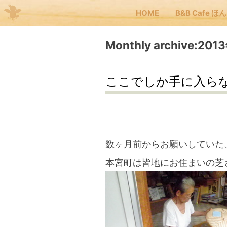
HOME
B&B Cafe ほ
Me
Monthly archive:20
JP
EN
ここでしか手に入ら
HOM
B&B
数ヶ月前からお願いしていた
本宮町は皆地にお住まいの芝
くま
くま