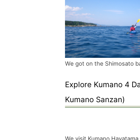
We got on the Shimosato b
Explore Kumano 4 Day
Kumano Sanzan)
We visit Kumano Hayatama T