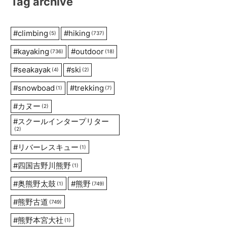
Tag archive
#
climbing
#
hiking
(5)
(737)
#
kayaking
#
outdoor
(736)
(18)
#
seakayak
#
ski
(4)
(2)
#
snowboad
#
trekking
(1)
(7)
#
カヌー
(2)
#
スクールインタープリター
(2)
#
リバーレスキュー
(1)
#
四国吉野川熊野
(1)
#
奥熊野太鼓
#
熊野
(1)
(749)
#
熊野古道
(749)
#
熊野本宮大社
(1)