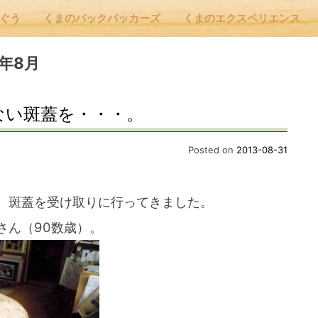
んぐう
くまのバックパッカーズ
くまのエクスペリエンス
nu
13年8月
ない斑蓋を・・・。
E
Posted on
2013-08-31
 Cafe ほんぐう
、斑蓋を受け取りに行ってきました。
さん（90数歳）。
のバックパッカーズ
のエクスペリエンス