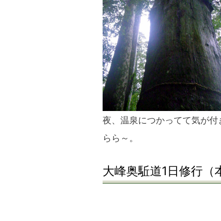
夜、温泉につかってて気が付
らら～。
大峰奥駈道1日修行（