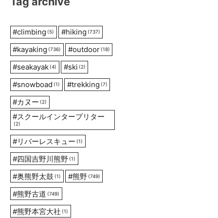
Tag archive
#
climbing
#
hiking
(5)
(737)
#
kayaking
#
outdoor
(736)
(18)
#
seakayak
#
ski
(4)
(2)
#
snowboad
#
trekking
(1)
(7)
#
カヌー
(2)
#
スクールインタープリター
(2)
#
リバーレスキュー
(1)
#
四国吉野川熊野
(1)
#
奥熊野太鼓
#
熊野
(1)
(749)
#
熊野古道
(749)
#
熊野本宮大社
(1)