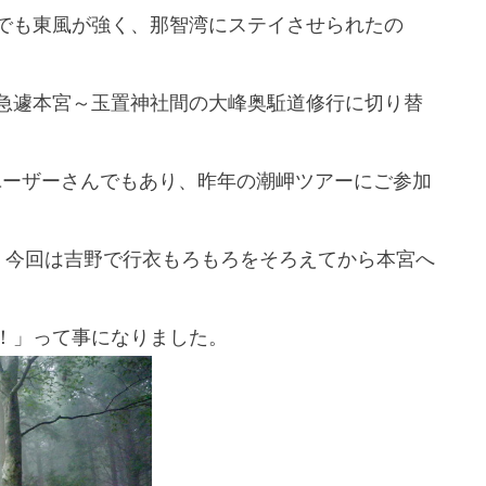
でも東風が強く、那智湾にステイさせられたの
急遽本宮～玉置神社間の大峰奥駈道修行に切り替
ーユーザーさんでもあり、昨年の潮岬ツアーにご参加
、今回は吉野で行衣もろもろをそろえてから本宮へ
！」って事になりました。