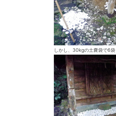
blog
しかし、30kgの土嚢袋で6