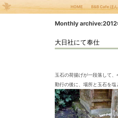
HOME
B&B Cafe ほ
Me
Monthly archive:20
JP
EN
大日社にて奉仕
HOM
B&B
玉石の荷揚げが一段落して、
勤行の後に、場所と玉石を塩
くま
くま