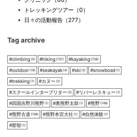
トレッキングツアー
（0）
日々の活動報告
（277）
Tag archive
#
climbing
#
hiking
#
kayaking
(5)
(737)
(736)
#
outdoor
#
seakayak
#
ski
#
snowboad
(18)
(4)
(2)
(1)
#
trekking
#
カヌー
(7)
(2)
#
スクールインタープリター
#
リバーレスキュー
(2)
(1)
#
四国吉野川熊野
#
奥熊野太鼓
#
熊野
(1)
(1)
(749)
#
熊野古道
#
熊野本宮大社
#
自然体験
(749)
(1)
(1)
#
那智
(1)