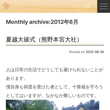
JP
EN
Menu
Monthly archive:2012年6月
JP
EN
夏越大祓式（熊野本宮大社）
HOME
Posted on
2012-06-30
B&B Cafe ほんぐう
人は日常の生活でどうしても避けられないことが
あります。
くまのバックパッカーズ
僕自身も得度を受けた者として、十善戒を守ろう
としてはいますが、なかなか難しいものです。
くまのエクスペリエンス