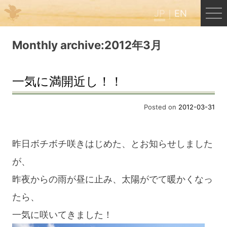
JP
EN
Menu
Monthly archive:2012年3月
JP
EN
一気に満開近し！！
HOME
Posted on
2012-03-31
B&B Cafe ほんぐう
昨日ボチボチ咲きはじめた、とお知らせしました
が、
くまのバックパッカーズ
昨夜からの雨が昼に止み、太陽がでて暖かくなっ
たら、
くまのエクスペリエンス
一気に咲いてきました！