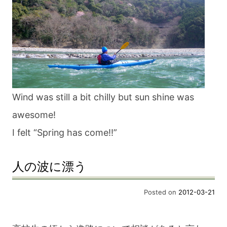
Wind was still a bit chilly but sun shine was
awesome!
I felt “Spring has come!!”
人の波に漂う
Posted on
2012-03-21