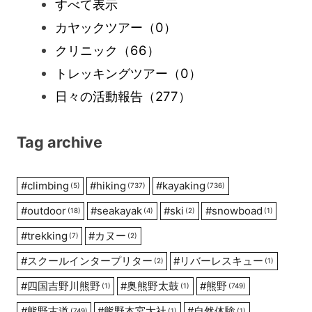
すべて表示
カヤックツアー
（0）
クリニック
（66）
トレッキングツアー
（0）
日々の活動報告
（277）
Tag archive
#
climbing
#
hiking
#
kayaking
(5)
(737)
(736)
#
outdoor
#
seakayak
#
ski
#
snowboad
(18)
(4)
(2)
(1)
#
trekking
#
カヌー
(7)
(2)
#
スクールインタープリター
#
リバーレスキュー
(2)
(1)
#
四国吉野川熊野
#
奥熊野太鼓
#
熊野
(1)
(1)
(749)
#
熊野古道
#
熊野本宮大社
#
自然体験
(749)
(1)
(1)