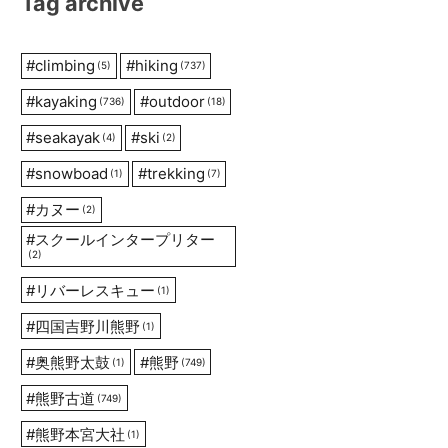
Tag archive
#
climbing
#
hiking
(5)
(737)
#
kayaking
#
outdoor
(736)
(18)
#
seakayak
#
ski
(4)
(2)
#
snowboad
#
trekking
(1)
(7)
#
カヌー
(2)
#
スクールインタープリター
(2)
#
リバーレスキュー
(1)
#
四国吉野川熊野
(1)
#
奥熊野太鼓
#
熊野
(1)
(749)
#
熊野古道
(749)
#
熊野本宮大社
(1)