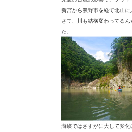
ア
新宮から熊野市を経て北山に
ー
さて、川も結構変わってるん
Day2”
た。
瀞峡ではさすがに大して変化