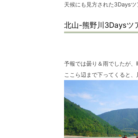
天候にも見方された3Days
北山-熊野川3Daysツア
予報では曇り＆雨でしたが、
ここら辺まで下ってくると、