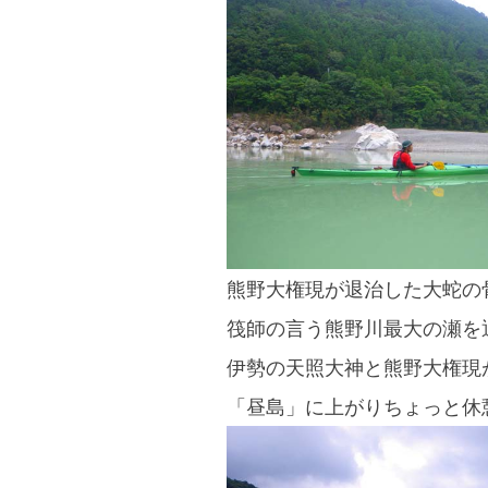
blog
熊野大権現が退治した大蛇の
筏師の言う熊野川最大の瀬を
伊勢の天照大神と熊野大権現
「昼島」に上がりちょっと休