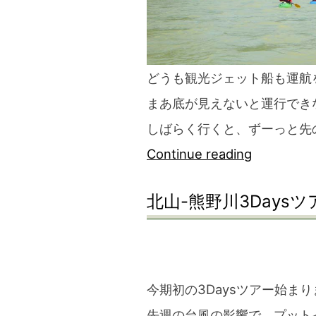
どうも観光ジェット船も運航
まあ底が見えないと運行でき
しばらく行くと、ずーっと先
“北
Continue reading
山-
北山-熊野川3Daysツア
熊
野
川
3Days
今期初の3Daysツアー始ま
ツ
先週の台風の影響で、プット