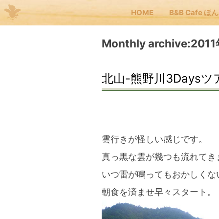
HOME
B&B Cafe ほ
Me
Monthly archive:201
JP
EN
北山-熊野川3Daysツア
HOM
B&B
雲行きが怪しい感じです。
真っ黒な雲が幾つも流れてき
くま
いつ雷が鳴ってもおかしくな
朝食を済ませ早々スタート。
くま