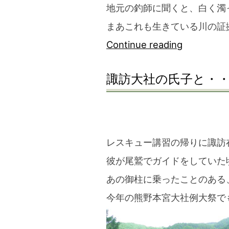
地元の釣師に聞くと、白く濁
まあこれも生きている川の証
“北
Continue reading
山-
諏訪大社の氏子と・
熊
野
川
3Days
レスキュー講習の帰りに諏訪
ツ
彼が尾鷲でガイドをしていた
ア
あの御柱に乗ったことのある
ー
今年の熊野本宮大社例大祭で
Day1”