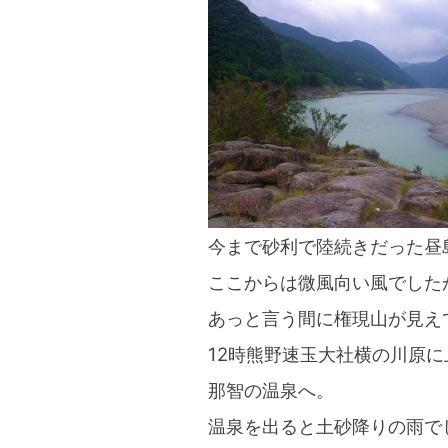
今まで砂利で陸続きだった昼
ここからは微風向い風でした
あっと言う間に権現山が見え
12時熊野速玉大社横の川原
那智の温泉へ。
温泉を出ると土砂降りの雨で