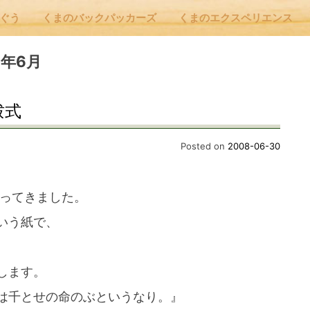
んぐう
くまのバックパッカーズ
くまのエクスペリエンス
nu
08年6月
祓式
E
Posted on
2008-06-30
 Cafe ほんぐう
行ってきました。
いう紙で、
のバックパッカーズ
します。
のエクスペリエンス
は千とせの命のぶというなり。』