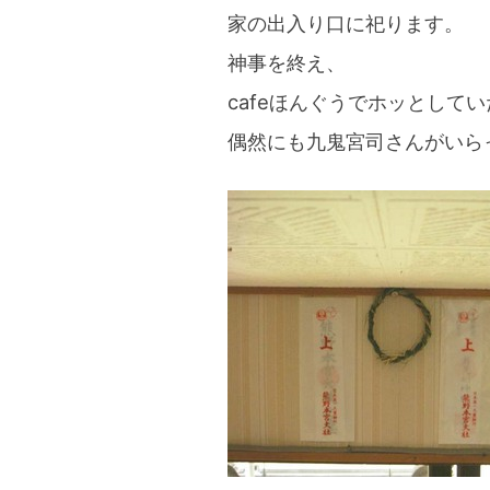
家の出入り口に祀ります。
神事を終え、
cafeほんぐうでホッとして
偶然にも九鬼宮司さんがいら