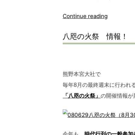
“サ
Continue reading
イ
八咫の火祭 情報！
レ
ン
が・・・”
熊野本宮大社で
毎年8月の最終週末に行われ
「八咫の火祭」
の開催情報が
今年も、
時代行列の一般参加