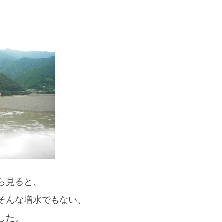
ら見ると、
そんな増水でもない、
した。