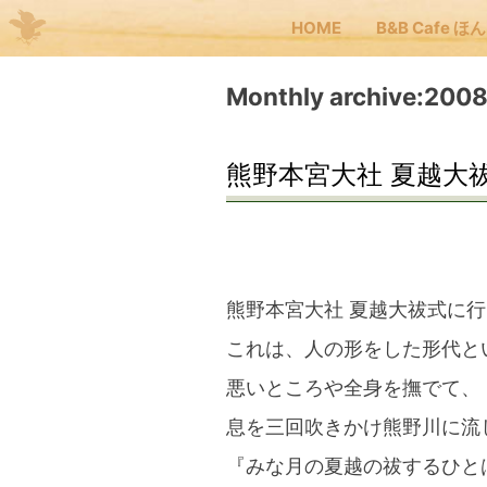
HOME
B&B Cafe ほ
Me
Monthly archive:20
JP
EN
熊野本宮大社 夏越大
HOM
B&B
熊野本宮大社 夏越大祓式に
これは、人の形をした形代と
くま
悪いところや全身を撫でて、
息を三回吹きかけ熊野川に流
くま
『みな月の夏越の祓するひと