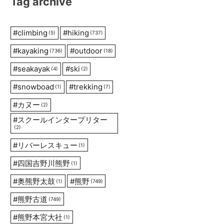
Tag archive
#
climbing
#
hiking
(5)
(737)
#
kayaking
#
outdoor
(736)
(18)
#
seakayak
#
ski
(4)
(2)
#
snowboad
#
trekking
(1)
(7)
#
カヌー
(2)
#
スクールインタープリター
(2)
#
リバーレスキュー
(1)
#
四国吉野川熊野
(1)
#
奥熊野太鼓
#
熊野
(1)
(749)
#
熊野古道
(749)
#
熊野本宮大社
(1)