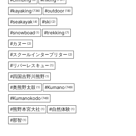
#
kayaking
#
outdoor
(736)
(18)
#
seakayak
#
ski
(4)
(2)
#
snowboad
#
trekking
(1)
(7)
#
カヌー
(2)
#
スクールインタープリター
(2)
#
リバーレスキュー
(1)
#
四国吉野川熊野
(1)
#
奥熊野太鼓
#
Kumano
(1)
(749)
#
Kumanokodo
(749)
#
熊野本宮大社
#
自然体験
(1)
(1)
#
那智
(1)