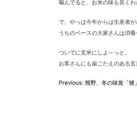
噛んでると、お米の味も良くわ
で、やっぱ今年からは生産者が
うちのベースの大家さんは消毒
ついでに玄米にしよ～っと、
お客さんにも歯ごたえのある玄
Previous:
熊野、冬の味覚「猪
Post
navigation