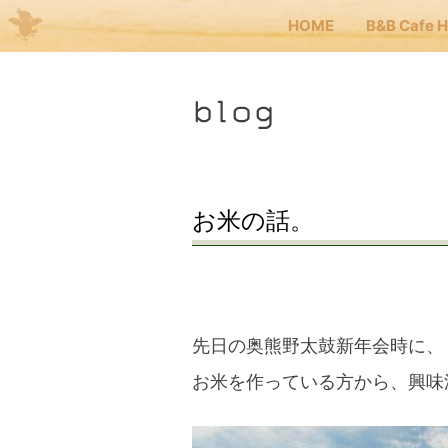
HOME
B&B Cafe 
Me
blog
JP
EN
HOM
お米の話。
B&B 
Kuma
先日の奥熊野太鼓新年会時に、
お米を作っている方から、興味
Kuma