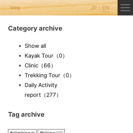
JP
EN
blog
Category archive
Show all
Kayak Tour
（0）
Clinic
（66）
Trekking Tour
（0）
Daily Activity
report
（277）
Tag archive
#
climbing
#
hiking
(5)
(737)