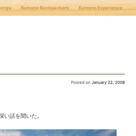
Hongu
Kumano Backpackers
Kumano Experience
nu
E
Cafe Hongu
Posted on
January 22, 2008
no Backpackers
深い話を聞いた。
no Experience