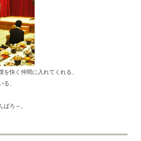
僕を快く仲間に入れてくれる、
いる、
んばろ～。