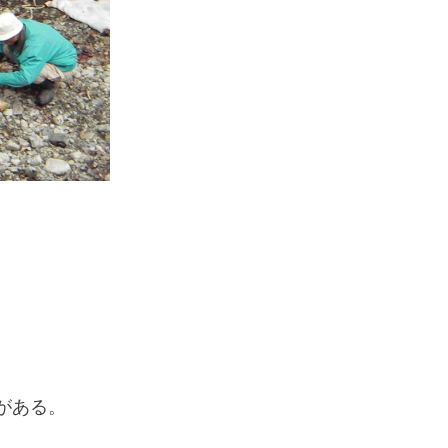
If you are viewing this from a smartphone,
please use the QR code here.
、
がある。