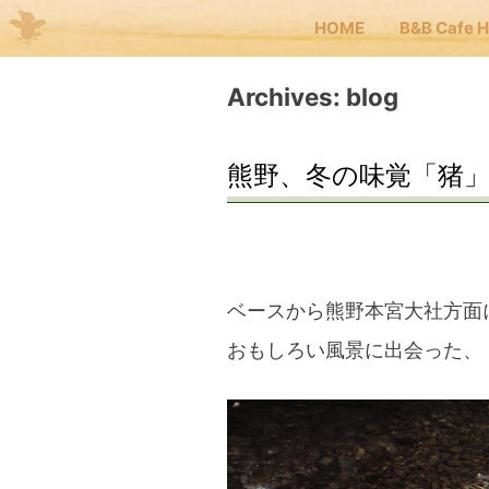
HOME
B&B Cafe 
Me
Archives:
blog
JP
EN
熊野、冬の味覚「猪
HOM
B&B 
ベースから熊野本宮大社方面
おもしろい風景に出会った、
Kuma
Kuma