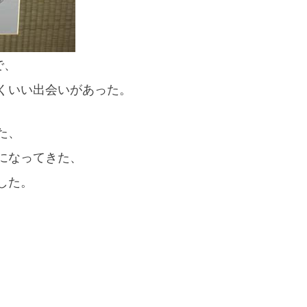
で、
くいい出会いがあった。
た、
になってきた、
した。