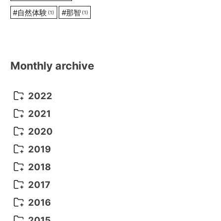
#
自然体験
#
那智
(1)
(1)
Monthly archive
2022
October 2022
(1)
2021
September 2022
(5)
December 2021
(8)
2020
August 2022
(10)
November 2021
(5)
August 2020
(9)
2019
July 2022
(11)
October 2021
(10)
July 2020
(10)
August 2019
(3)
2018
June 2022
(22)
September 2021
(8)
June 2020
(5)
July 2019
(10)
May 2018
(8)
2017
May 2022
(13)
August 2021
(7)
April 2020
(3)
June 2019
(7)
March 2018
(1)
July 2017
(5)
2016
April 2022
(4)
July 2021
(6)
March 2020
(14)
March 2019
(2)
June 2017
(14)
May 2016
(3)
2015