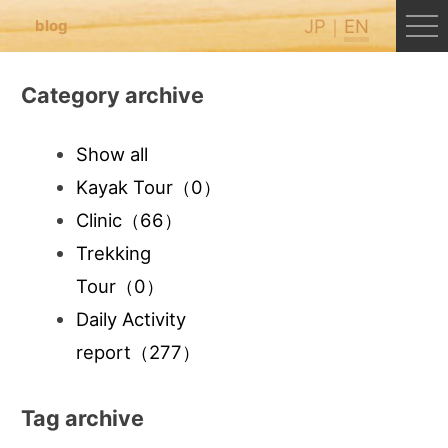
JP
EN
blog
Category archive
Show all
Kayak Tour
（0）
Clinic
（66）
Trekking
Tour
（0）
Daily Activity
report
（277）
Tag archive