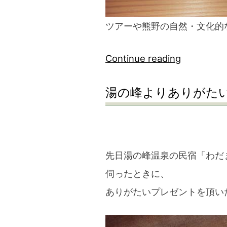
ツアーや熊野の自然・文化的
“く
Continue reading
ま
湯の峰よりありがた
ペ
リ
フ
ラ
先日湯の峰温泉の民宿「わだ
イ
伺ったときに、
ヤ
ありがたいプレゼントを頂い
ー
完