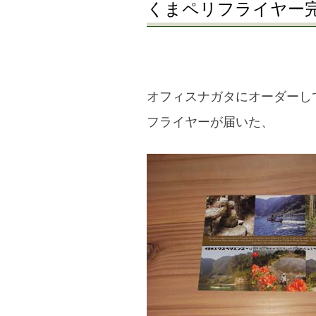
くまペリフライヤー
宮
大
社
青
オフィスナガタにオーダーし
年
フライヤーが届いた、
会
へ