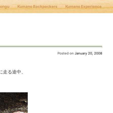
Hongu
Kumano Backpackers
Kumano Experience
nu
」
E
Posted on
January 20, 2008
Cafe Hongu
に走る途中、
no Backpackers
no Experience