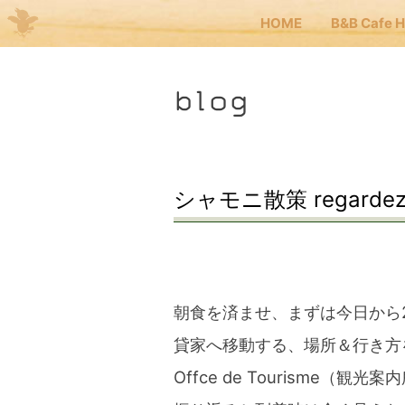
HOME
B&B Cafe 
Me
blog
JP
EN
HOM
シャモニ散策 regardez a
B&B 
Kuma
朝食を済ませ、まずは今日から
貸家へ移動する、場所＆行き方
Kuma
Offce de Tourisme（観光