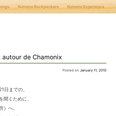
Hongu
Kumano Backpackers
Kumano Experience
nu
E
utour de Chamonix
Cafe Hongu
Posted on
January 11, 2010
no Backpackers
21日までの、
を聞くために、
no Experience
案内所）へ。