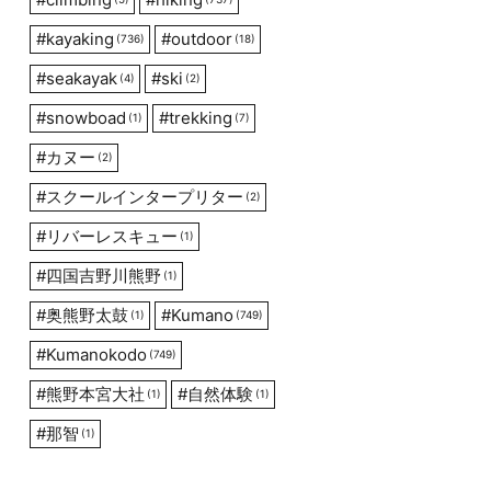
#
kayaking
#
outdoor
(736)
(18)
#
seakayak
#
ski
(4)
(2)
#
snowboad
#
trekking
(1)
(7)
#
カヌー
(2)
#
スクールインタープリター
(2)
#
リバーレスキュー
(1)
#
四国吉野川熊野
(1)
#
奥熊野太鼓
#
Kumano
(1)
(749)
#
Kumanokodo
(749)
#
熊野本宮大社
#
自然体験
(1)
(1)
#
那智
(1)