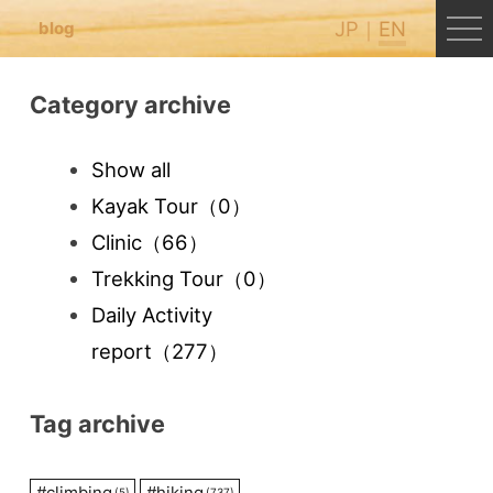
JP
EN
blog
Category archive
Show all
Kayak Tour
（0）
Clinic
（66）
Trekking Tour
（0）
Daily Activity
report
（277）
Tag archive
#
climbing
#
hiking
(5)
(737)