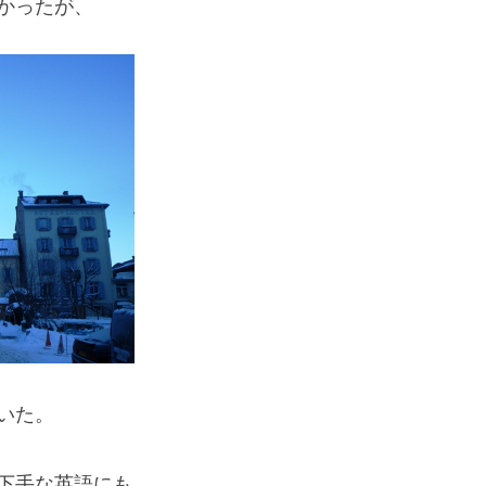
かったが、
If you are viewing this from a smartphone,
please use the QR code here.
いた。
下手な英語にも