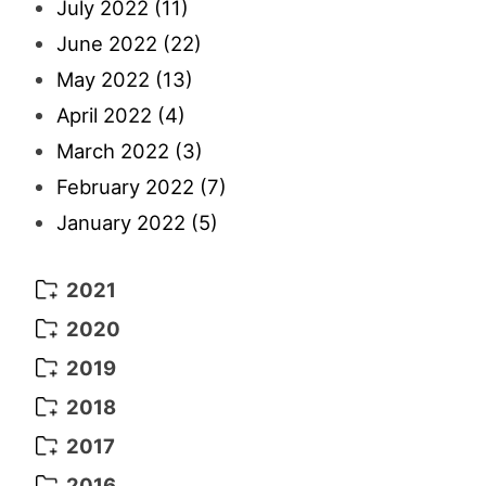
July 2022
(11)
June 2022
(22)
May 2022
(13)
April 2022
(4)
March 2022
(3)
February 2022
(7)
January 2022
(5)
2021
December 2021
(8)
2020
November 2021
(5)
August 2020
(9)
2019
October 2021
(10)
July 2020
(10)
August 2019
(3)
2018
September 2021
(8)
June 2020
(5)
July 2019
(10)
May 2018
(8)
2017
August 2021
(7)
April 2020
(3)
June 2019
(7)
March 2018
(1)
July 2017
(5)
2016