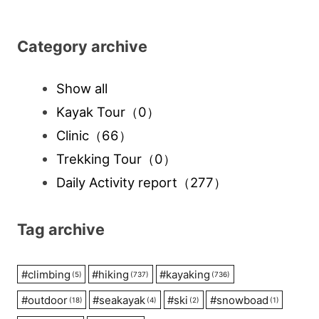
Category archive
Show all
Kayak Tour
（0）
Clinic
（66）
Trekking Tour
（0）
Daily Activity report
（277）
Tag archive
#
climbing
#
hiking
#
kayaking
(5)
(737)
(736)
#
outdoor
#
seakayak
#
ski
#
snowboad
(18)
(4)
(2)
(1)