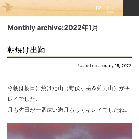
JP
EN
Menu
Monthly archive:2022年1月
JP
EN
朝焼け出勤
HOME
Posted on
January 19, 2022
B&B Cafe Hongu
今朝は朝日に焼けた山（野伏ヶ岳＆薙刀山）がキ
レイでした。
Kumano Backpackers
月も先日が一番遠い満月らしくキレイでしたね。
Kumano Experience