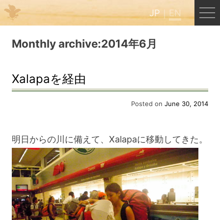
JP
EN
Menu
Monthly archive:2014年6月
JP
EN
Xalapaを経由
HOME
Posted on
June 30, 2014
B&B Cafe Hongu
明日からの川に備えて、Xalapaに移動してきた。
Kumano Backpackers
Kumano Experience