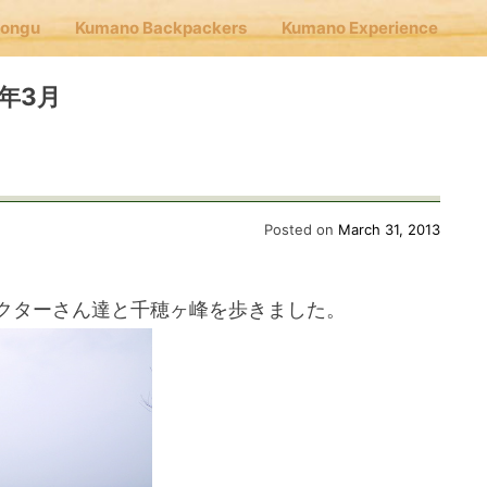
Hongu
Kumano Backpackers
Kumano Experience
nu
13年3月
E
Posted on
March 31, 2013
Cafe Hongu
クターさん達と千穂ヶ峰を歩きました。
no Backpackers
no Experience