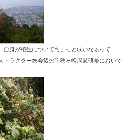
If you are viewing this from a smartphone,
please use the QR code here.
、自身が植生についてちょっと弱いなぁって、
ストラクター総会後の千穂ヶ峰周遊研修においで
。