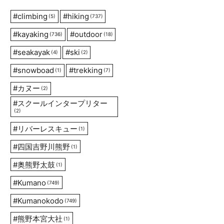
#
climbing
#
hiking
(5)
(737)
#
kayaking
#
outdoor
(736)
(18)
#
seakayak
#
ski
(4)
(2)
#
snowboad
#
trekking
(1)
(7)
#
カヌー
(2)
#
スクールインタープリター
(2)
#
リバーレスキュー
(1)
#
四国吉野川熊野
(1)
#
奥熊野太鼓
(1)
#
Kumano
(749)
#
Kumanokodo
(749)
#
熊野本宮大社
(1)