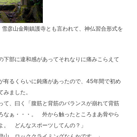
・雪彦山金剛鎮護寺とも言われて、神仏習合形式を
の下部に違和感があってそれなりに痛みこらえて
が有るくらいに鈍痛があったので、45年間で初め
てみました。
って、曰く「腹筋と背筋のバランスが崩れて背筋
ろなぁ・・・。 外から触ったところまあ骨やら
いよ。 どんなスポーツしてんの？」
登山、ロッククライミングなんかです。」