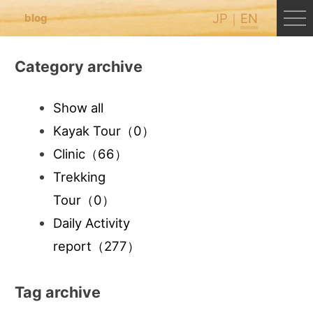
JP
EN
blog
Category archive
Show all
Kayak Tour
（0）
Clinic
（66）
Trekking
Tour
（0）
Daily Activity
report
（277）
Tag archive