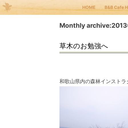
HOME
B&B Cafe 
Me
Monthly archive:20
JP
EN
草木のお勉強へ
HOM
B&B 
和歌山県内の森林インストラ
Kuma
Kuma