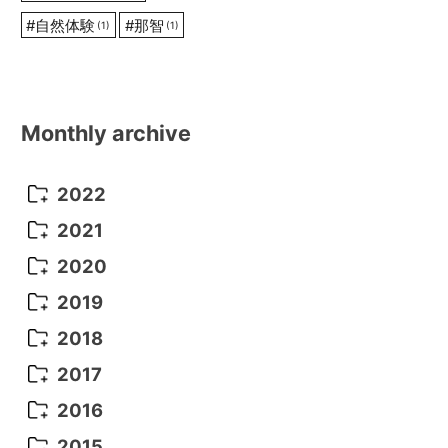
#
自然体験
#
那智
(1)
(1)
Monthly archive
2022
October 2022
(1)
2021
September 2022
(5)
December 2021
(8)
2020
August 2022
(10)
November 2021
(5)
August 2020
(9)
2019
July 2022
(11)
October 2021
(10)
July 2020
(10)
August 2019
(3)
2018
June 2022
(22)
September 2021
(8)
June 2020
(5)
July 2019
(10)
May 2018
(8)
2017
May 2022
(13)
August 2021
(7)
April 2020
(3)
June 2019
(7)
March 2018
(1)
July 2017
(5)
2016
April 2022
(4)
July 2021
(6)
March 2020
(14)
March 2019
(2)
June 2017
(14)
May 2016
(3)
2015