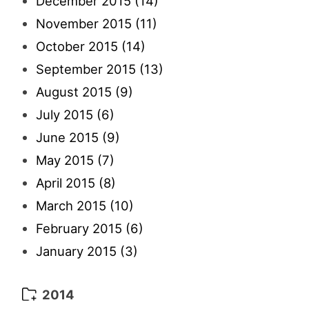
December 2015
(14)
February 2022
(7)
May 2021
(14)
March 2016
(15)
November 2015
(11)
January 2022
(5)
April 2021
(4)
February 2016
(10)
October 2015
(14)
March 2021
(10)
January 2016
(10)
September 2015
(13)
February 2021
(11)
August 2015
(9)
January 2021
(2)
July 2015
(6)
June 2015
(9)
May 2015
(7)
April 2015
(8)
March 2015
(10)
February 2015
(6)
January 2015
(3)
2014