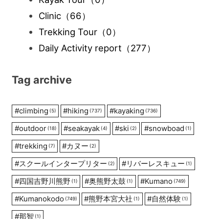
Clinic
（66）
Trekking Tour
（0）
Daily Activity report
（277）
Tag archive
#
climbing
#
hiking
#
kayaking
(5)
(737)
(736)
#
outdoor
#
seakayak
#
ski
#
snowboad
(18)
(4)
(2)
(1)
#
trekking
#
カヌー
(7)
(2)
#
スクールインタープリター
#
リバーレスキュー
(2)
(1)
#
四国吉野川熊野
#
奥熊野太鼓
#
Kumano
(1)
(1)
(749)
#
Kumanokodo
#
熊野本宮大社
#
自然体験
(749)
(1)
(1)
#
那智
(1)