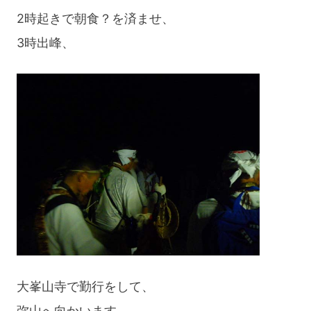
行
2時起きで朝食？を済ませ、
Day3”
3時出峰、
大峯山寺で勤行をして、
弥山へ向かいます。