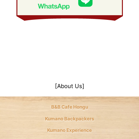
January 2008
(21)
[About Us]
B&B Cafe Hongu
Kumano Backpackers
Kumano Experience