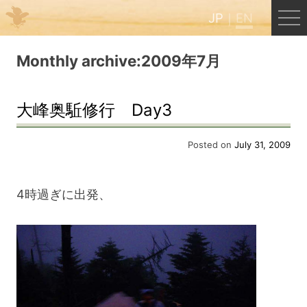
JP
EN
Menu
Monthly archive:2009年7月
JP
EN
大峰奥駈修行 Day3
HOME
Posted on
July 31, 2009
B&B Cafe Hongu
4時過ぎに出発、
Kumano Backpackers
Kumano Experience