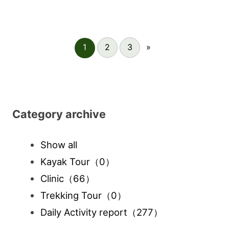
1
2
3
»
Category archive
Show all
Kayak Tour
（0）
Clinic
（66）
Trekking Tour
（0）
Daily Activity report
（277）