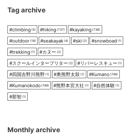
Tag archive
#
climbing
#
hiking
#
kayaking
(5)
(737)
(736)
#
outdoor
#
seakayak
#
ski
#
snowboad
(18)
(4)
(2)
(1)
#
trekking
#
カヌー
(7)
(2)
#
スクールインタープリター
#
リバーレスキュー
(2)
(1)
#
四国吉野川熊野
#
奥熊野太鼓
#
Kumano
(1)
(1)
(749)
#
Kumanokodo
#
熊野本宮大社
#
自然体験
(749)
(1)
(1)
#
那智
(1)
Monthly archive