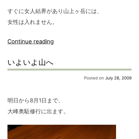
すぐに女人結界があり山上ヶ岳には、
女性は入れません。
“大
Continue reading
峰
いよいよ山へ
奥
駈
Posted on
July 28, 2009
修
行
明日から8月1日まで、
Day1”
大峰奥駈修行に出ます。