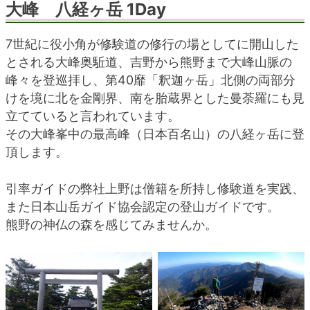
大峰 八経ヶ岳 1Day
blog
7世紀に役小角が修験道の修行の場としてに開山した
とされる大峰奥駈道、吉野から熊野まで大峰山脈の
峰々を登巡拝し、第40靡「釈迦ヶ岳」北側の両部分
けを境に北を金剛界、南を胎蔵界とした曼荼羅にも見
立てていると言われています。
その大峰峯中の最高峰（日本百名山）の八経ヶ岳に登
頂します。
引率ガイドの弊社上野は僧籍を所持し修験道を実践、
また日本山岳ガイド協会認定の登山ガイドです。
熊野の神仏の森を感じてみませんか。