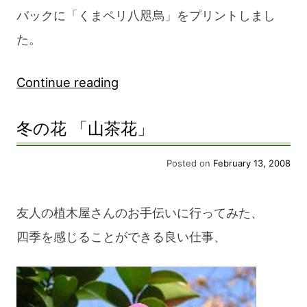
バックに「くまペリ八咫烏」をプリントしまし
た。
“く
Continue reading
ま
冬の花 「山茶花」
ペ
リ
Posted on
February 13, 2008
T
シ
友人の植木屋さんのお手伝いに行ってみた、
ャ
四季を感じることができる良い仕事、
ツ
で
き