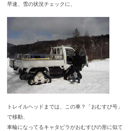
早速、雪の状況チェックに、
in
麦
野
峠」
麦
Day2”
峠」
Day2
トレイルヘッドまでは、この車？「おむすび号」
で移動、
車輪になってるキャタピラがおむすびの形に似て