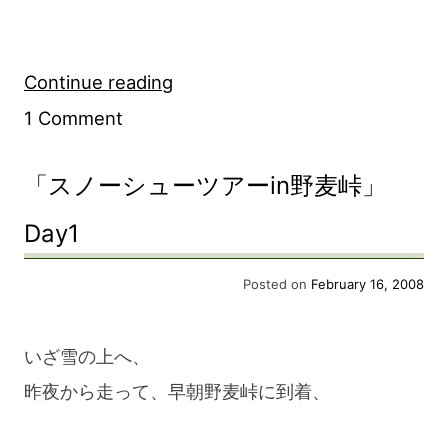
“「ス
Continue reading
on
ノ
1 Comment
「ス
ー
「スノーシューツアーin野麦峠」
ノ
シ
ー
ュ
Day1
シ
ー
Posted on
February 16, 2008
ュ
ツ
ー
ア
いざ雪の上へ、
ツ
ー
昨夜から走って、早朝野麦峠に到着、
ア
in
ー
野