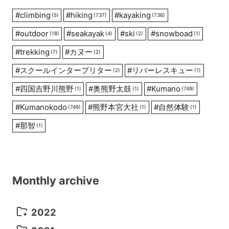
#
climbing
#
hiking
#
kayaking
(5)
(737)
(736)
#
outdoor
#
seakayak
#
ski
#
snowboad
(18)
(4)
(2)
(1)
#
trekking
#
カヌー
(7)
(2)
#
スクールインタープリター
#
リバーレスキュー
(2)
(1)
#
四国吉野川熊野
#
奥熊野太鼓
#
Kumano
(1)
(1)
(749)
#
Kumanokodo
#
熊野本宮大社
#
自然体験
(749)
(1)
(1)
#
那智
(1)
Monthly archive
2022