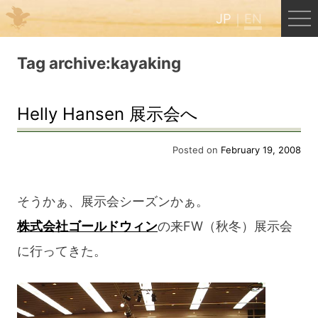
JP
EN
Menu
Tag archive:kayaking
JP
EN
Helly Hansen 展示会へ
HOME
Posted on
February 19, 2008
B&B Cafe Hongu
そうかぁ、展示会シーズンかぁ。
株式会社ゴールドウィン
の来FW（秋冬）展示会
Kumano Backpackers
に行ってきた。
Kumano Experience