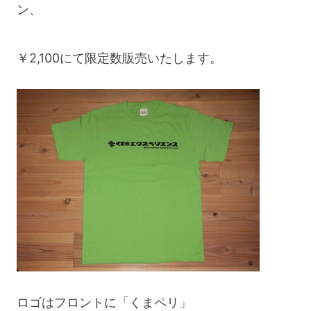
ア
ン、
ー
in
￥2,100にて限定数販売いたします。
野
麦
峠」
Day1”
ロゴはフロントに「くまペリ」