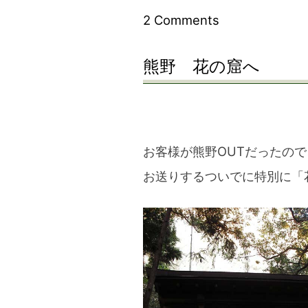
on
2 Comments
春
熊野 花の窟へ
の
花
「レ
ン
お客様が熊野OUTだったので
ゲ
お送りするついでに特別に「
ソ
ウ」