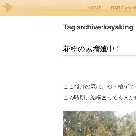
HOME
B&B Cafe 
Me
Tag archive:kayaking
JP
EN
花粉の素増殖中！
HOM
B&B 
ここ熊野の森は、杉・檜がと
この時期、結構困ってる人が
Kuma
Kuma