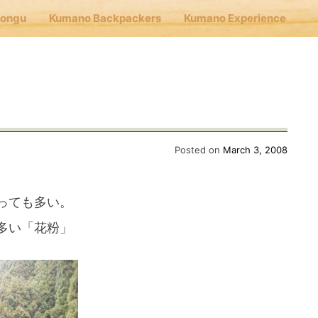
Hongu
Kumano Backpackers
Kumano Experience
nu
E
Posted on
March 3, 2008
Cafe Hongu
っても多い。
多い「花粉」
no Backpackers
no Experience