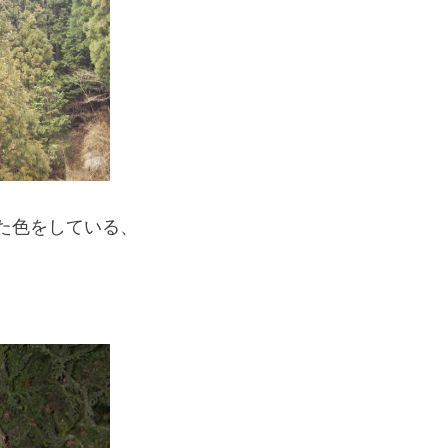
If you are viewing this from a smartphone,
please use the QR code here.
た色をしている、