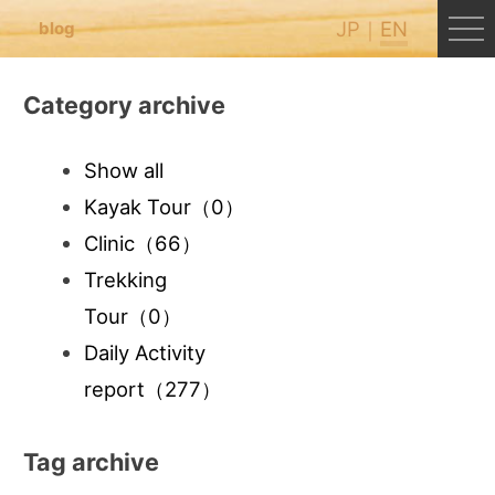
JP
EN
blog
Category archive
Show all
Kayak Tour
（0）
Clinic
（66）
Trekking
Tour
（0）
Daily Activity
report
（277）
Tag archive