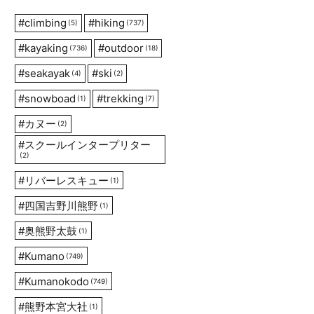
#
climbing
#
hiking
(5)
(737)
#
kayaking
#
outdoor
(736)
(18)
#
seakayak
#
ski
(4)
(2)
#
snowboad
#
trekking
(1)
(7)
#
カヌー
(2)
#
スクールインタープリター
(2)
#
リバーレスキュー
(1)
#
四国吉野川熊野
(1)
#
奥熊野太鼓
(1)
#
Kumano
(749)
#
Kumanokodo
(749)
#
熊野本宮大社
(1)