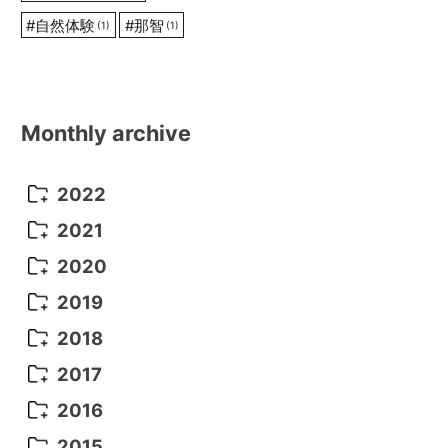
#
自然体験
#
那智
(1)
(1)
Monthly archive
2022
October 2022
(1)
2021
September 2022
(5)
December 2021
(8)
2020
August 2022
(10)
November 2021
(5)
August 2020
(9)
2019
July 2022
(11)
October 2021
(10)
July 2020
(10)
August 2019
(3)
2018
June 2022
(22)
September 2021
(8)
June 2020
(5)
July 2019
(10)
May 2018
(8)
2017
May 2022
(13)
August 2021
(7)
April 2020
(3)
June 2019
(7)
March 2018
(1)
July 2017
(5)
2016
April 2022
(4)
July 2021
(6)
March 2020
(14)
March 2019
(2)
June 2017
(14)
May 2016
(3)
2015