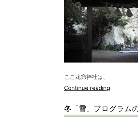
ここ花窟神社は、
“熊
Continue reading
野
冬「雪」プログラム
花
の
窟