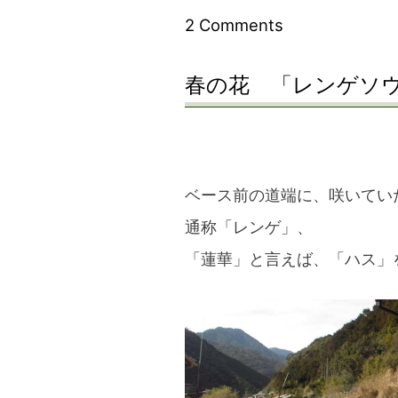
on
2 Comments
花
春の花 「レンゲソ
粉
の
素
増
ベース前の道端に、咲いてい
殖
通称「レンゲ」、
中！
「蓮華」と言えば、「ハス」