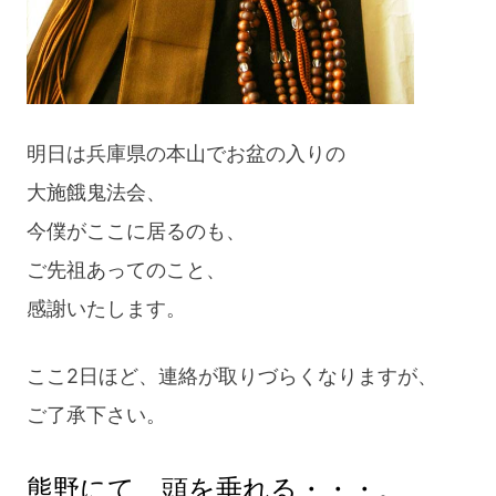
3Day
ツ
ア
ー”
明日は兵庫県の本山でお盆の入りの
大施餓鬼法会、
今僕がここに居るのも、
ご先祖あってのこと、
感謝いたします。
ここ2日ほど、連絡が取りづらくなりますが、
ご了承下さい。
熊野にて、頭を垂れる・・・。