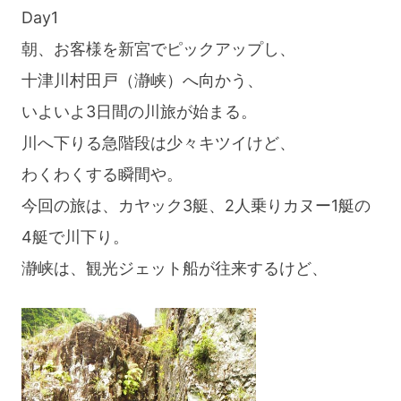
Day1
野
朝、お客様を新宮でピックアップし、
川
十津川村田戸（瀞峡）へ向かう、
（熊
いよいよ3日間の川旅が始まる。
野
川へ下りる急階段は少々キツイけど、
速
わくわくする瞬間や。
玉
今回の旅は、カヤック3艇、2人乗りカヌー1艇の
大
4艇で川下り。
社）
瀞峡は、観光ジェット船が往来するけど、
3Day
ツ
ア
ー”