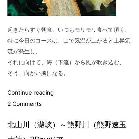
起きたらすぐ朝食、いつもモリモリ食べて頂く、
特に今日のコースは、山で気温が上がると上昇気
流が発生し、
それに向けて、海（下流）から風が吹き込む、
そう、向かい風になる。
“北
Continue reading
on
山
2 Comments
北
川
北山川（瀞峡）～熊野川（熊野速玉
山
（瀞
川
峡）