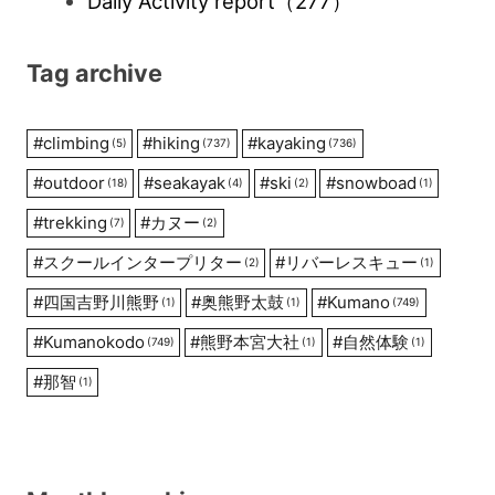
Daily Activity report
（277）
Tag archive
#
climbing
#
hiking
#
kayaking
(5)
(737)
(736)
#
outdoor
#
seakayak
#
ski
#
snowboad
(18)
(4)
(2)
(1)
#
trekking
#
カヌー
(7)
(2)
#
スクールインタープリター
#
リバーレスキュー
(2)
(1)
#
四国吉野川熊野
#
奥熊野太鼓
#
Kumano
(1)
(1)
(749)
#
Kumanokodo
#
熊野本宮大社
#
自然体験
(749)
(1)
(1)
#
那智
(1)