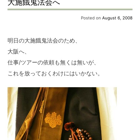
大施餓鬼法会へ
川
（瀞
Posted on
August 6, 2008
峡）
～
明日の大施餓鬼法会のため、
熊
大阪へ、
野
仕事/ツアーの依頼も無くは無いが、
川
これを放っておくわけにはいかない。
（熊
野
速
玉
大
社）