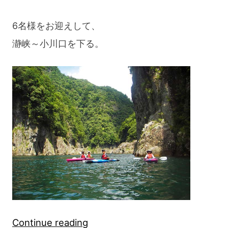
ー
6名様をお迎えして、
1Day（北
瀞峡～小川口を下る。
山
川・
小
川
口
～
宮
井）”
“カ
Continue reading