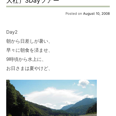
大社）3Dayツアー
（瀞
～
Posted on
August 10, 2008
峡）
熊
～
野
Day2
熊
川
朝から日差しが暑い、
野
（熊
早々に朝食を済ませ、
川
野
9時頃から水上に、
（熊
速
お日さまは夏やけど、
野
玉
速
大
玉
社）
大
3Day
社）
ツ