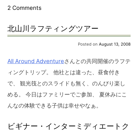
on
ヤ
2 Comments
カ
ッ
北山川ラフティングツアー
ヤ
ク
ッ
ツ
Posted on
August 13, 2008
ク
ア
All Around Adventure
さんとの共同開催のラフテ
ツ
ー
ィングトリップ。 他社とは違った、昼食付き
ア
1Day（北
で、 観光筏とのスライドも無く、のんびり楽し
ー
山
める。 今日はファミリーでご参加、 夏休みにこ
1Day（北
川・
んなの体験できる子供は幸せやなぁ。
山
瀞
川・
峡）”
ビギナー・インターミディエートク
瀞