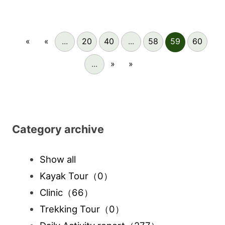
«
«
...
20
40
...
58
59
60
...
»
»
Category archive
Show all
Kayak Tour
（0）
Clinic
（66）
Trekking Tour
（0）