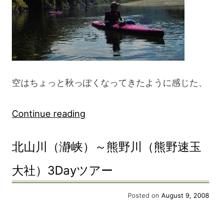
3Day
ア
ツ
ー”
ア
ー
空はちょっと秋っぽくなってきたように感じた、
“北
Continue reading
山
北山川（瀞峡）～熊野川（熊野速玉
川
（瀞
大社）3Dayツアー
峡）
Posted on
August 9, 2008
～
熊